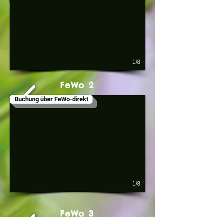
1/8
FeWo 2
Buchung über FeWo-direkt
1/8
FeWo 3