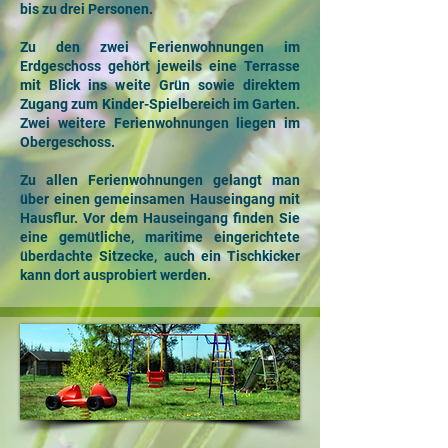
bis zu drei Personen.
Zu den zwei Ferienwohnungen im
Erdgeschoss gehört jeweils eine Terrasse
mit Blick ins weite Grün sowie direktem
Zugang zum Kinder-Spielbereich im Garten.
Zwei weitere Ferienwohnungen liegen im
Obergeschoss.
Zu allen Ferienwohnungen gelangt man
über einen gemeinsamen Hauseingang mit
Hausflur. Vor dem Hauseingang finden Sie
eine gemütliche, maritime eingerichtete
überdachte Sitzecke, auch ein Tischkicker
kann dort ausprobiert werden.