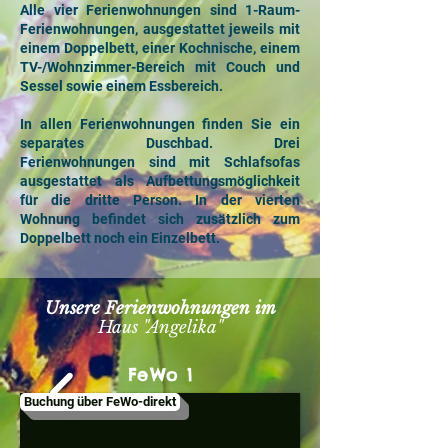
Alle vier Ferienwohnungen sind 1-Raum-
Ferienwohnungen, ausgestattet jeweils mit
einem Doppelbett, einer Kochnische, einem
TV-/Wohnzimmer-Bereich mit Couch und
Sessel sowie einem Essbereich.
In allen Ferienwohnungen finden Sie ein
separates Duschbad. Drei
Ferienwohnungen sind mit Schlafsofas
ausgestattet als Aufbettungsmöglichkeit
für die dritte Person. In der vierten
Wohnung befindet sich zusätzlich zum
Doppelbett noch ein Einzelbett.
Unsere Ferienwohnungen im
Haus "Angelika"
FeWo 1
Buchung über FeWo-direkt